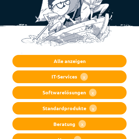
Deutsch
Français
Alle anzeigen
IT-Services
x
Softwarelösungen
x
beitragskategorie
Standardprodukte
x
Beratung
x