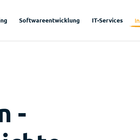
ing
Softwareentwicklung
IT-Services
In
n -