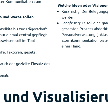
ekter Kommunikation zum
Welche Ideen oder Visionen
Kurzfristig: Der Belegungs
n und Werte sollen
werden.
Langfristig: Es soll eine g
gesamten Prozess abdeckt: 
zelkita bis zur Trägerschaft
Personalverwaltung (inklus
ur einmal zentral gepflegt
Elternkommunikation bis zu
swissen soll im Tool
einer Hand.
fe, Faktoren, gesetzl.
uch der gezielte Einsatz des
rsonals
 und Visualisie