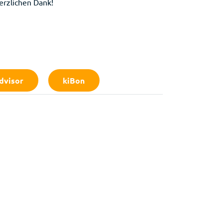
erzlichen Dank!
dvisor
kiBon